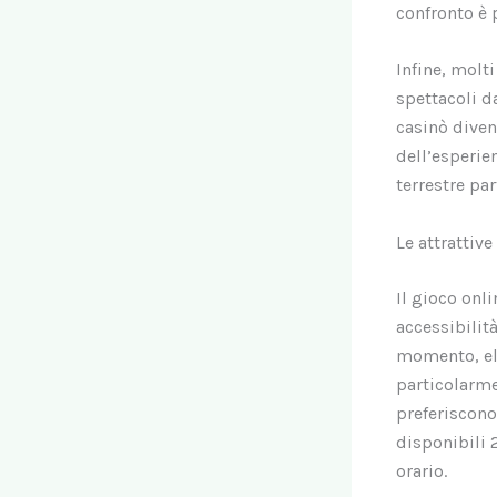
confronto è 
Infine, molti
spettacoli d
casinò diven
dell’esperie
terrestre pa
Le attrattive
Il gioco onl
accessibilit
momento, eli
particolarme
preferiscono
disponibili 
orario.