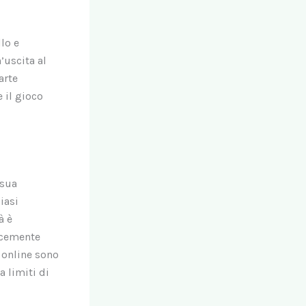
llo e
’uscita al
arte
 il gioco
 sua
iasi
à è
icemente
e online sono
 limiti di