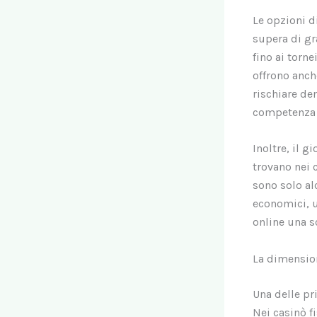
Le opzioni d
supera di gr
fino ai torne
offrono anch
rischiare de
competenza d
Inoltre, il 
trovano nei c
sono solo al
economici, u
online una sc
La dimension
Una delle pri
Nei casinò f