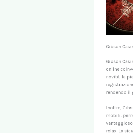
Gibson Casin
Gibson Casin
online coinv
novità, la p
registrazion
rendendo il 
Inoltre, Gib
mobili, perm
vantaggioso 
relax. La si