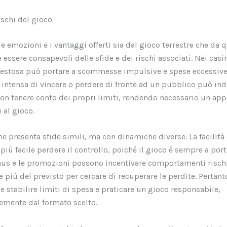
rischi del gioco
e emozioni e i vantaggi offerti sia dal gioco terrestre che da q
essere consapevoli delle sfide e dei rischi associati. Nei casin
festosa può portare a scommesse impulsive e spese eccessive
 intensa di vincere o perdere di fronte ad un pubblico può ind
non tenere conto dei propri limiti, rendendo necessario un ap
 al gioco.
ine presenta sfide simili, ma con dinamiche diverse. La facilità
iù facile perdere il controllo, poiché il gioco è sempre a porta
onus e le promozioni possono incentivare comportamenti risch
più del previsto per cercare di recuperare le perdite. Pertanto
 stabilire limiti di spesa e praticare un gioco responsabile,
emente dal formato scelto.