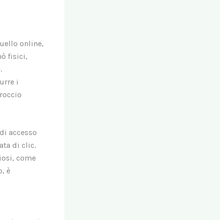
uello online,
ò fisici,
.
urre i
proccio
 di accesso
ta di clic.
iosi, come
, è