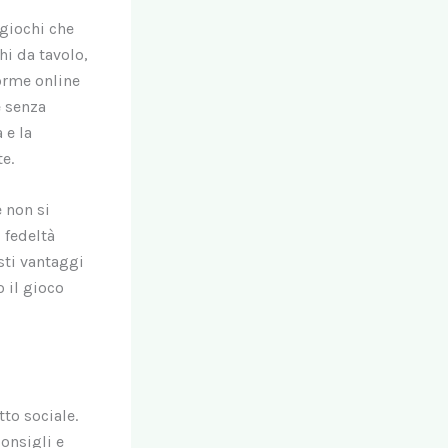
giochi che
hi da tavolo,
forme online
e senza
 e la
e.
 non si
 fedeltà
sti vantaggi
 il gioco
tto sociale.
consigli e