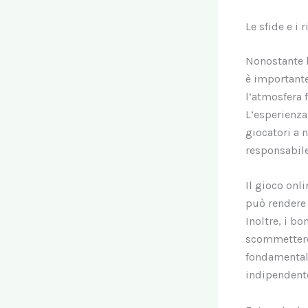
Le sfide e i 
Nonostante l
è importante 
l’atmosfera 
L’esperienza
giocatori a 
responsabile
Il gioco onl
può rendere p
Inoltre, i b
scommettere 
fondamentale
indipendent