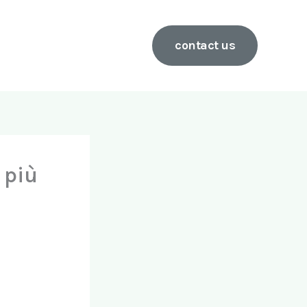
contact us
Clients
 più