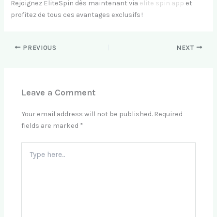
Rejoignez EliteSpin dès maintenant via
elite spin app
et
profitez de tous ces avantages exclusifs !
PREVIOUS
NEXT
Leave a Comment
Your email address will not be published.
Required
fields are marked
*
Type
here..