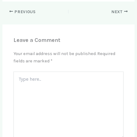
PREVIOUS
NEXT
Leave a Comment
Your email address will not be published.
Required
fields are marked
*
Type
here..