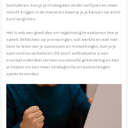
bestuderen, kun je je strategieën verder verfijnen en meer
inzicht krijgen in de manieren waarop je je kansen op winst
kunt vergroten.
Het is ook een goed idee om regelmatig te evalueren hoe je
speelt. Reflecteer op je ervaringen, wat werkte en wat niet.
Door te leren van je successen en mislukkingen, kun je je
spel continu verbeteren. Dit soort zelfevaluatie is een
cruciaal onderdeel van een succesvolle gokervaring en kan
je helpen om een meer strategische en weloverwogen
speler te worden.