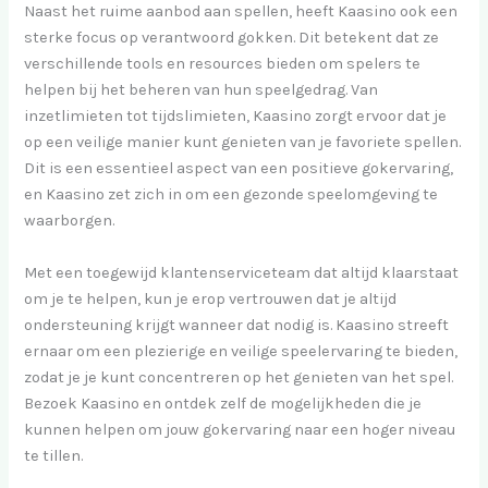
Naast het ruime aanbod aan spellen, heeft Kaasino ook een
sterke focus op verantwoord gokken. Dit betekent dat ze
verschillende tools en resources bieden om spelers te
helpen bij het beheren van hun speelgedrag. Van
inzetlimieten tot tijdslimieten, Kaasino zorgt ervoor dat je
op een veilige manier kunt genieten van je favoriete spellen.
Dit is een essentieel aspect van een positieve gokervaring,
en Kaasino zet zich in om een gezonde speelomgeving te
waarborgen.
Met een toegewijd klantenserviceteam dat altijd klaarstaat
om je te helpen, kun je erop vertrouwen dat je altijd
ondersteuning krijgt wanneer dat nodig is. Kaasino streeft
ernaar om een plezierige en veilige speelervaring te bieden,
zodat je je kunt concentreren op het genieten van het spel.
Bezoek Kaasino en ontdek zelf de mogelijkheden die je
kunnen helpen om jouw gokervaring naar een hoger niveau
te tillen.