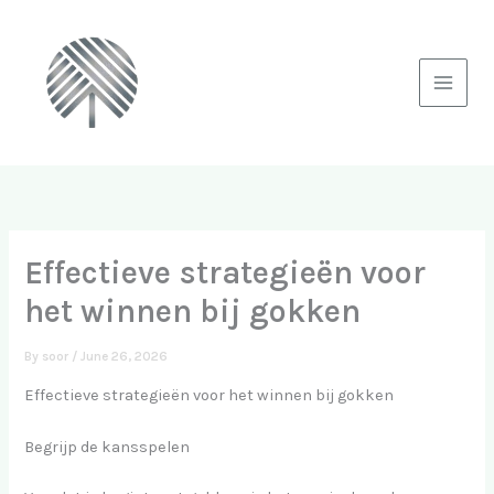
Skip
to
content
Effectieve strategieën voor
het winnen bij gokken
By
soor
/
June 26, 2026
Effectieve strategieën voor het winnen bij gokken
Begrijp de kansspelen