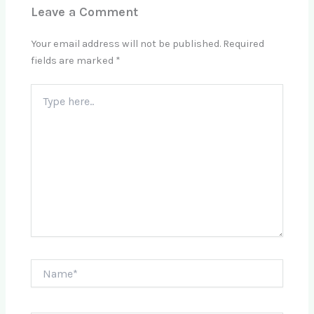
Leave a Comment
Your email address will not be published.
Required
fields are marked
*
Type
here..
Name*