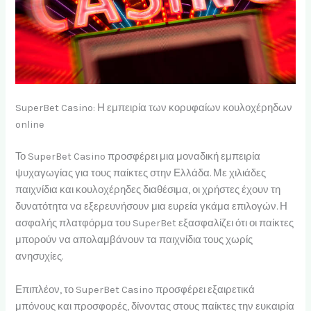
SuperBet Casino: Η εμπειρία των κορυφαίων κουλοχέρηδων
online
Το SuperBet Casino προσφέρει μια μοναδική εμπειρία
ψυχαγωγίας για τους παίκτες στην Ελλάδα. Με χιλιάδες
παιχνίδια και κουλοχέρηδες διαθέσιμα, οι χρήστες έχουν τη
δυνατότητα να εξερευνήσουν μια ευρεία γκάμα επιλογών. Η
ασφαλής πλατφόρμα του SuperBet εξασφαλίζει ότι οι παίκτες
μπορούν να απολαμβάνουν τα παιχνίδια τους χωρίς
ανησυχίες.
Επιπλέον, το SuperBet Casino προσφέρει εξαιρετικά
μπόνους και προσφορές, δίνοντας στους παίκτες την ευκαιρία