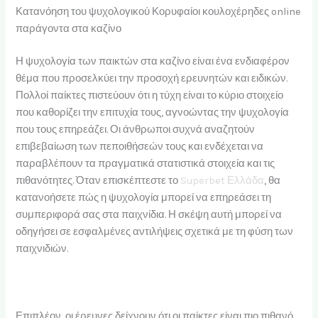
Κατανόηση του ψυχολογικού Κορυφαίοι κουλοχέρηδες online
παράγοντα στα καζίνο
Η ψυχολογία των παικτών στα καζίνο είναι ένα ενδιαφέρον
θέμα που προσελκύει την προσοχή ερευνητών και ειδικών.
Πολλοί παίκτες πιστεύουν ότι η τύχη είναι το κύριο στοιχείο
που καθορίζει την επιτυχία τους, αγνοώντας την ψυχολογία
που τους επηρεάζει. Οι άνθρωποι συχνά αναζητούν
επιβεβαίωση των πεποιθήσεών τους και ενδέχεται να
παραβλέπουν τα πραγματικά στατιστικά στοιχεία και τις
πιθανότητες. Όταν επισκέπτεστε το
Superbet Ελλάδα
, θα
κατανοήσετε πώς η ψυχολογία μπορεί να επηρεάσει τη
συμπεριφορά σας στα παιχνίδια. Η σκέψη αυτή μπορεί να
οδηγήσει σε εσφαλμένες αντιλήψεις σχετικά με τη φύση των
παιχνιδιών.
Επιπλέον, οι έρευνες δείχνουν ότι οι παίκτες είναι πιο πιθανό