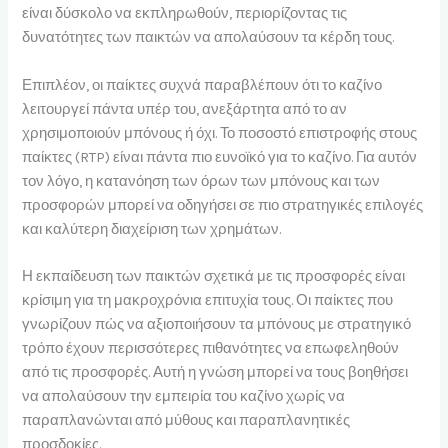
είναι δύσκολο να εκπληρωθούν, περιορίζοντας τις
δυνατότητες των παικτών να απολαύσουν τα κέρδη τους.
Επιπλέον, οι παίκτες συχνά παραβλέπουν ότι το καζίνο
λειτουργεί πάντα υπέρ του, ανεξάρτητα από το αν
χρησιμοποιούν μπόνους ή όχι. Το ποσοστό επιστροφής στους
παίκτες (RTP) είναι πάντα πιο ευνοϊκό για το καζίνο. Για αυτόν
τον λόγο, η κατανόηση των όρων των μπόνους και των
προσφορών μπορεί να οδηγήσει σε πιο στρατηγικές επιλογές
και καλύτερη διαχείριση των χρημάτων.
Η εκπαίδευση των παικτών σχετικά με τις προσφορές είναι
κρίσιμη για τη μακροχρόνια επιτυχία τους. Οι παίκτες που
γνωρίζουν πώς να αξιοποιήσουν τα μπόνους με στρατηγικό
τρόπο έχουν περισσότερες πιθανότητες να επωφεληθούν
από τις προσφορές. Αυτή η γνώση μπορεί να τους βοηθήσει
να απολαύσουν την εμπειρία του καζίνο χωρίς να
παραπλανώνται από μύθους και παραπλανητικές
προσδοκίες.