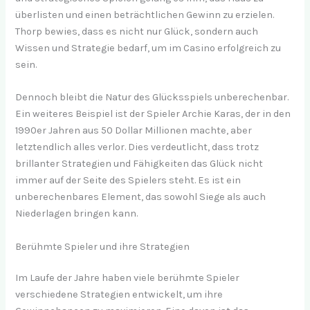
überlisten und einen beträchtlichen Gewinn zu erzielen.
Thorp bewies, dass es nicht nur Glück, sondern auch
Wissen und Strategie bedarf, um im Casino erfolgreich zu
sein.
Dennoch bleibt die Natur des Glücksspiels unberechenbar.
Ein weiteres Beispiel ist der Spieler Archie Karas, der in den
1990er Jahren aus 50 Dollar Millionen machte, aber
letztendlich alles verlor. Dies verdeutlicht, dass trotz
brillanter Strategien und Fähigkeiten das Glück nicht
immer auf der Seite des Spielers steht. Es ist ein
unberechenbares Element, das sowohl Siege als auch
Niederlagen bringen kann.
Berühmte Spieler und ihre Strategien
Im Laufe der Jahre haben viele berühmte Spieler
verschiedene Strategien entwickelt, um ihre