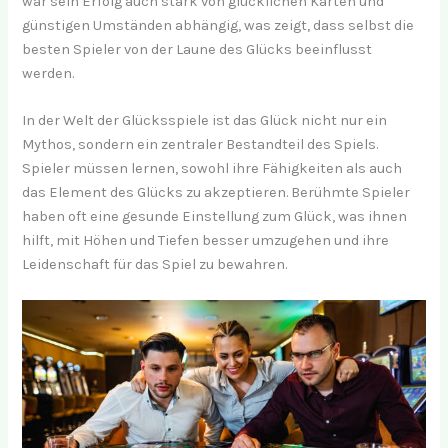
war sein Erfolg auch stark von glücklichen Karten und
günstigen Umständen abhängig, was zeigt, dass selbst die
besten Spieler von der Laune des Glücks beeinflusst
werden.
In der Welt der Glücksspiele ist das Glück nicht nur ein
Mythos, sondern ein zentraler Bestandteil des Spiels.
Spieler müssen lernen, sowohl ihre Fähigkeiten als auch
das Element des Glücks zu akzeptieren. Berühmte Spieler
haben oft eine gesunde Einstellung zum Glück, was ihnen
hilft, mit Höhen und Tiefen besser umzugehen und ihre
Leidenschaft für das Spiel zu bewahren.