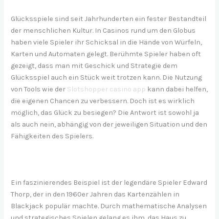
Glücksspiele sind seit Jahrhunderten ein fester Bestandteil
der menschlichen Kultur. In Casinos rund um den Globus
haben viele Spieler ihr Schicksal in die Hände von Würfeln,
Karten und Automaten gelegt. Berühmte Spieler haben oft
gezeigt, dass man mit Geschick und Strategie dem
Glücksspiel auch ein Stück weit trotzen kann. Die Nutzung
von Tools wie der
Slotshopper casino app
kann dabei helfen,
die eigenen Chancen zu verbessern. Doch ist es wirklich
möglich, das Glück zu besiegen? Die Antwort ist sowohl ja
als auch nein, abhängig von der jeweiligen Situation und den
Fähigkeiten des Spielers.
Ein faszinierendes Beispiel ist der legendäre Spieler Edward
Thorp, der in den 1960er Jahren das Kartenzählen in
Blackjack populär machte. Durch mathematische Analysen
und strategisches Spielen gelang es ihm, das Haus zu