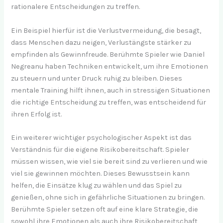
rationalere Entscheidungen zu treffen.
Ein Beispiel hierfür ist die Verlustvermeidung, die besagt,
dass Menschen dazu neigen, Verlustängste stärker zu
empfinden als Gewinnfreude. Berühmte Spieler wie Daniel
Negreanu haben Techniken entwickelt, um ihre Emotionen
zu steuern und unter Druck ruhig zu bleiben. Dieses
mentale Training hilft ihnen, auch in stressigen Situationen
die richtige Entscheidung zu treffen, was entscheidend für
ihren Erfolg ist.
Ein weiterer wichtiger psychologischer Aspekt ist das
Verständnis für die eigene Risikobereitschaft. Spieler
müssen wissen, wie viel sie bereit sind zu verlieren und wie
viel sie gewinnen möchten. Dieses Bewusstsein kann
helfen, die Einsätze klug zu wählen und das Spiel zu
genießen, ohne sich in gefährliche Situationen zu bringen.
Berühmte Spieler setzen oft auf eine klare Strategie, die
sowohl ihre Emotionen als auch ihre Risikobereitschaft