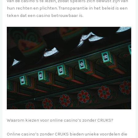
van de casino’s te lezen, zodat spelers zich bewust zijn van
hun rechten en plichten. Transparantie in het beleid is een
teken dat een casino betrouwbaar is.
Waarom kiezen voor online casino’s zonder CRUKS?
Online casino’s zonder CRUKS bieden unieke voordelen die