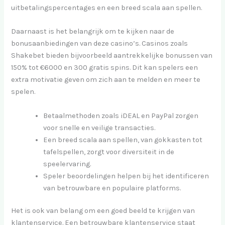
uitbetalingspercentages en een breed scala aan spellen.
Daarnaast is het belangrijk om te kijken naar de
bonusaanbiedingen van deze casino’s. Casinos zoals
Shakebet bieden bijvoorbeeld aantrekkelijke bonussen van
150% tot €6000 en 300 gratis spins. Dit kan spelers een
extra motivatie geven om zich aan te melden en meer te
spelen.
Betaalmethoden zoals iDEAL en PayPal zorgen
voor snelle en veilige transacties.
Een breed scala aan spellen, van gokkasten tot
tafelspellen, zorgt voor diversiteit in de
speelervaring.
Speler beoordelingen helpen bij het identificeren
van betrouwbare en populaire platforms.
Het is ook van belang om een goed beeld te krijgen van
klantenservice. Een betrouwbare klantenservice staat