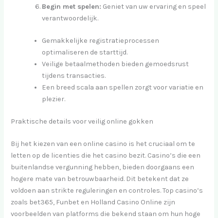
Begin met spelen:
Geniet van uw ervaring en speel
verantwoordelijk.
Gemakkelijke registratieprocessen
optimaliseren de starttijd.
Veilige betaalmethoden bieden gemoedsrust
tijdens transacties.
Een breed scala aan spellen zorgt voor variatie en
plezier.
Praktische details voor veilig online gokken
Bij het kiezen van een online casino is het cruciaal om te
letten op de licenties die het casino bezit. Casino’s die een
buitenlandse vergunning hebben, bieden doorgaans een
hogere mate van betrouwbaarheid. Dit betekent dat ze
voldoen aan strikte reguleringen en controles. Top casino’s
zoals bet365, Funbet en Holland Casino Online zijn
voorbeelden van platforms die bekend staan om hun hoge