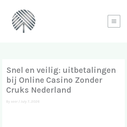
Skip
to
content
Snel en veilig: uitbetalingen
bij Online Casino Zonder
Cruks Nederland
By
soor
/
July 7, 2026