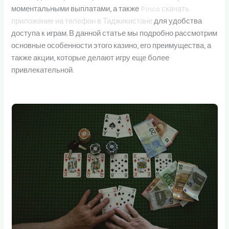
моментальными выплатами, а также
Pinco скачать
приложение на телефон в Таджикистане
для удобства
доступа к играм. В данной статье мы подробно рассмотрим
основные особенности этого казино, его преимущества, а
также акции, которые делают игру еще более
привлекательной.