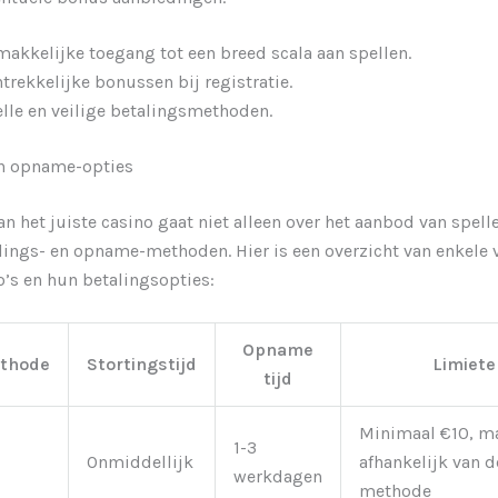
akkelijke toegang tot een breed scala aan spellen.
trekkelijke bonussen bij registratie.
lle en veilige betalingsmethoden.
en opname-opties
an het juiste casino gaat niet alleen over het aanbod van spel
lings- en opname-methoden. Hier is een overzicht van enkele 
o’s en hun betalingsopties:
Opname
thode
Stortingstijd
Limiete
tijd
Minimaal €10, m
1-3
Onmiddellijk
afhankelijk van d
werkdagen
methode