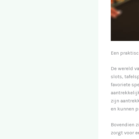
Een praktis
De wereld va
slots, tafel
favoriete sp
aantrekkeli
zijn aantrek
en kunnen pr
Bovendien zi
zorgt voor e