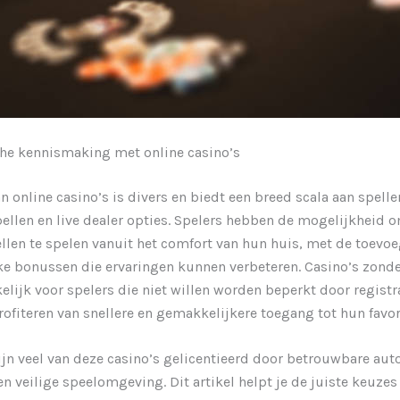
che kennismaking met online casino’s
n online casino’s is divers en biedt een breed scala aan spell
spellen en live dealer opties. Spelers hebben de mogelijkheid 
ellen te spelen vanuit het comfort van hun huis, met de toevo
jke bonussen die ervaringen kunnen verbeteren. Casino’s zon
kelijk voor spelers die niet willen worden beperkt door registr
ofiteren van snellere en gemakkelijkere toegang tot hun favor
jn veel van deze casino’s gelicentieerd door betrouwbare auto
en veilige speelomgeving. Dit artikel helpt je de juiste keuze