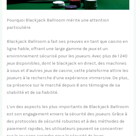
Pourquoi Blackjack Ballroom mérite une attention
particulière
Blackjack Ballroom a fait ses preuves en tant que casino en
ligne fiable, offrant une large gamme de jeux et un
environnement sécurisé pour les joueurs. Avec plus de 1 240
jeux disponibles, dont le blackjack en direct, des machines
à sous et d’autres jeux de casino, cette plateforme attire les
joueurs à la recherche d’une expérience immersive. De plus,
sa présence sur le marché depuis 6 ans témoigne de sa
stabilité et de sa fiabilité.
L’un des aspects les plus importants de Blackjack Ballroom
est son engagement envers la sécurité des joueurs. Grâce à
des protocoles de sécurité robustes et à des méthodes de
paiement rapides, les utilisateurs peuvent se concentrer
sur le jeu sans craindre pour la sécurité de leurs