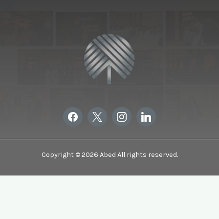
Copyright © 2026 Abed All rights reserved.