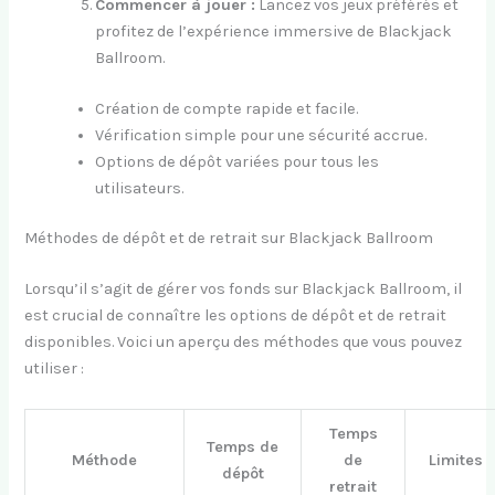
Commencer à jouer :
Lancez vos jeux préférés et
profitez de l’expérience immersive de Blackjack
Ballroom.
Création de compte rapide et facile.
Vérification simple pour une sécurité accrue.
Options de dépôt variées pour tous les
utilisateurs.
Méthodes de dépôt et de retrait sur Blackjack Ballroom
Lorsqu’il s’agit de gérer vos fonds sur Blackjack Ballroom, il
est crucial de connaître les options de dépôt et de retrait
disponibles. Voici un aperçu des méthodes que vous pouvez
utiliser :
Temps
Temps de
Méthode
de
Limites
dépôt
retrait