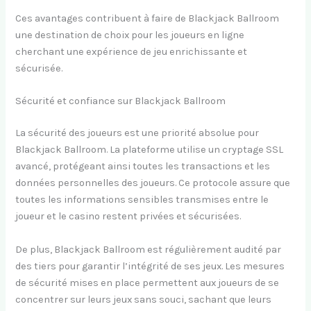
Ces avantages contribuent à faire de Blackjack Ballroom
une destination de choix pour les joueurs en ligne
cherchant une expérience de jeu enrichissante et
sécurisée.
Sécurité et confiance sur Blackjack Ballroom
La sécurité des joueurs est une priorité absolue pour
Blackjack Ballroom. La plateforme utilise un cryptage SSL
avancé, protégeant ainsi toutes les transactions et les
données personnelles des joueurs. Ce protocole assure que
toutes les informations sensibles transmises entre le
joueur et le casino restent privées et sécurisées.
De plus, Blackjack Ballroom est régulièrement audité par
des tiers pour garantir l’intégrité de ses jeux. Les mesures
de sécurité mises en place permettent aux joueurs de se
concentrer sur leurs jeux sans souci, sachant que leurs