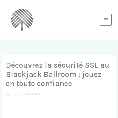
Skip
to
content
Découvrez la sécurité SSL au
Blackjack Ballroom : jouez
en toute confiance
By
soor
/
June 27, 2026