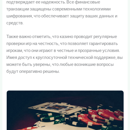
подтверждает ее надежность. Все финансовые
транзакции защищены современными технологиями
шифрования, что обеспечивает защиту ваших данных и
средств.
Также важно отметить, что казино проводит регулярные
проверки игр на честность, что позволяет гарантировать
игрокам, что они играют в честные и прозрачные условия.
Имея доступ к круглосуточной технической поддержке, вы
можете быть уверены, что любые возникшие вопросы
будут оперативно решены.