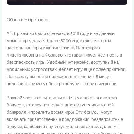
Обзор Pin Up казино
Pin Up казино было основано в 2016 году и на данный
момент предлагает более 5000 игр, включая слоты,
настольные игры и живые казино. Платформа
лицензирована на Кюрасао, что гарантирует честность и
безопасность игры. Удобный интерфейс, доступный на
мобильных устройствах, делает игру еще более приятной.
Поскольку выплаты происходят в течение 15 минут,
пользователи могут быстро получить свои выигрыши.
Важной частью опыта игры в Pin Up является система
бонусов, которая позволяет игрокам увеличить свой
банкролл и продлить время игры. Эти бонусы могут
включать приветственные предложения, бездепозитные
бонусы, кэшбэки и другие уникальные акции. Далее мы
рассмотрим, как правильно использовать эти бонусы для