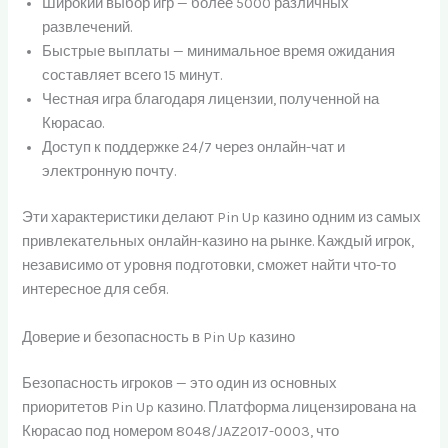
Широкий выбор игр — более 5000 различных
развлечений.
Быстрые выплаты — минимальное время ожидания
составляет всего 15 минут.
Честная игра благодаря лицензии, полученной на
Кюрасао.
Доступ к поддержке 24/7 через онлайн-чат и
электронную почту.
Эти характеристики делают Pin Up казино одним из самых
привлекательных онлайн-казино на рынке. Каждый игрок,
независимо от уровня подготовки, сможет найти что-то
интересное для себя.
Доверие и безопасность в Pin Up казино
Безопасность игроков — это один из основных
приоритетов Pin Up казино. Платформа лицензирована на
Кюрасао под номером 8048/JAZ2017-0003, что