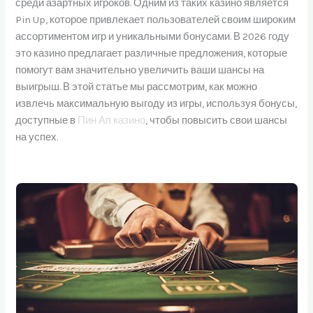
среди азартных игроков. Одним из таких казино является
Pin Up, которое привлекает пользователей своим широким
ассортиментом игр и уникальными бонусами. В 2026 году
это казино предлагает различные предложения, которые
помогут вам значительно увеличить ваши шансы на
выигрыш. В этой статье мы рассмотрим, как можно
извлечь максимальную выгоду из игры, используя бонусы,
доступные в
Пин Ап казино
, чтобы повысить свои шансы
на успех.